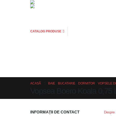
CATALOG PRODUSE
ACASĂ
BAIE
,
BUCATARIE
,
DORMITOR
,
VOPSELE D
Vopsea Boero Koala 0,75 
INFORMAȚII DE CONTACT
Despre 