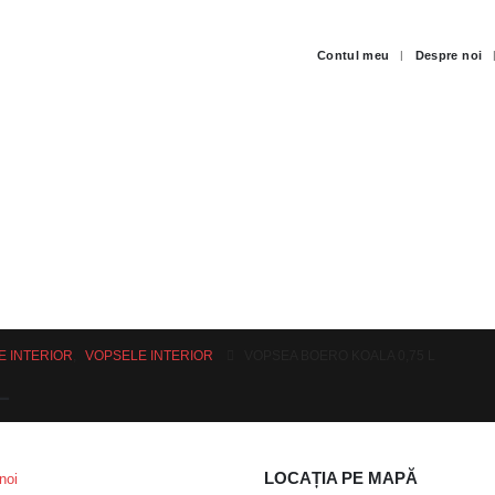
Contul meu
Despre noi
E INTERIOR
,
VOPSELE INTERIOR
VOPSEA BOERO KOALA 0,75 L
L
LOCAȚIA PE MAPĂ
noi