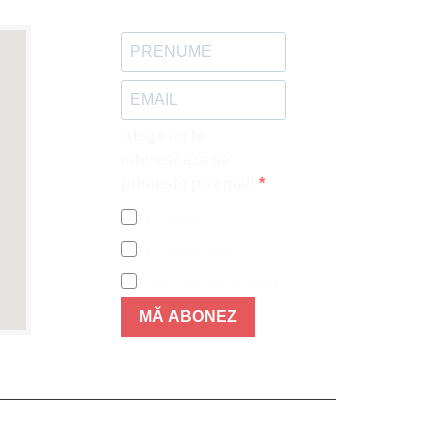
Alege ce te
interesează să
primește pe email:
Promotii
Produse noi
Articole noi in blog
MĂ ABONEZ