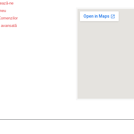
ează-ne
 meu
 Comenzilor
 avansată