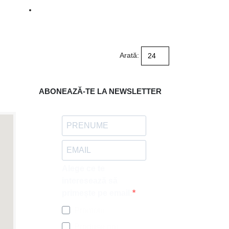
Arată:
ABONEAZĂ-TE LA NEWSLETTER
Alege ce te
interesează să
primește pe email:
Promotii
Produse noi