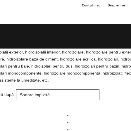
Contul meu
Despre noi
latii exterior, hidroizolatii interior, hidroizolare, hidroizolare pentru exte
are, hidroizolare baza de ciment, hidroizolare acrilica, hidroizolari, hidroiz
olari pentru baie, hidroizolari pentru dus, hidroizolari pentru bazin, hidro
olari monocomponente, hidroizolare monocomponenta, hidroizolatii flexib
ezistente la umeditate, etc.
ză după: