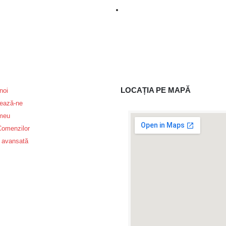
LOCAȚIA PE MAPĂ
noi
ează-ne
 meu
 Comenzilor
 avansată