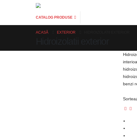
CATALOG PRODUSE
ACASĂ
EXTERIOR
HIDROIZOLATII EXTERIOR
Hidroizolatii exterior
Hidroizo
interio
hidroiz
hidroiz
benzi r
Sortea