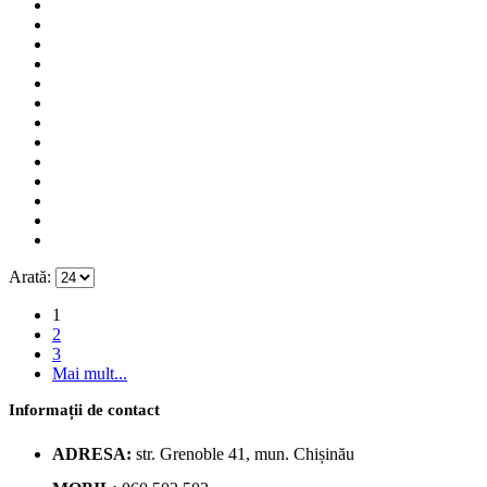
Arată:
1
2
3
Mai mult...
Informații de contact
ADRESA:
str. Grenoble 41, mun. Chișinău