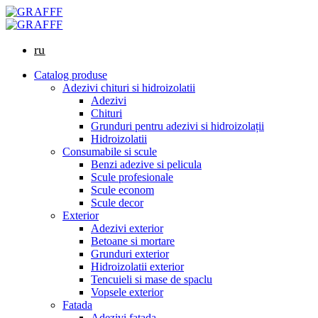
ru
Catalog produse
Adezivi chituri si hidroizolatii
Adezivi
Chituri
Grunduri pentru adezivi si hidroizolații
Hidroizolatii
Consumabile si scule
Benzi adezive si pelicula
Scule profesionale
Scule econom
Scule decor
Exterior
Adezivi exterior
Betoane si mortare
Grunduri exterior
Hidroizolatii exterior
Tencuieli si mase de spaclu
Vopsele exterior
Fatada
Adezivi fatada