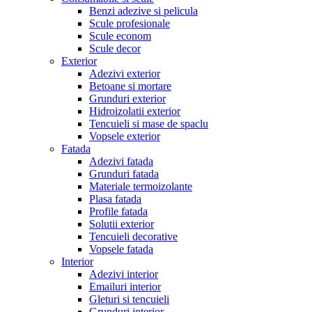
Benzi adezive si pelicula
Scule profesionale
Scule econom
Scule decor
Exterior
Adezivi exterior
Betoane si mortare
Grunduri exterior
Hidroizolatii exterior
Tencuieli si mase de spaclu
Vopsele exterior
Fatada
Adezivi fatada
Grunduri fatada
Materiale termoizolante
Plasa fatada
Profile fatada
Solutii exterior
Tencuieli decorative
Vopsele fatada
Interior
Adezivi interior
Emailuri interior
Gleturi si tencuieli
Grunduri interior