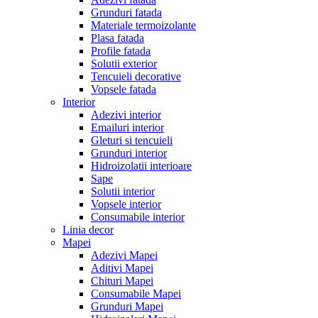
Grunduri fatada
Materiale termoizolante
Plasa fatada
Profile fatada
Solutii exterior
Tencuieli decorative
Vopsele fatada
Interior
Adezivi interior
Emailuri interior
Gleturi si tencuieli
Grunduri interior
Hidroizolatii interioare
Sape
Solutii interior
Vopsele interior
Consumabile interior
Linia decor
Mapei
Adezivi Mapei
Aditivi Mapei
Chituri Mapei
Consumabile Mapei
Grunduri Mapei