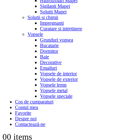
Hidroizolari Mapei
Sigilanti Mapei
Solutii Mapei
Solutii si chimii
Impregnanti
Curatare si intretinere
Vopsele
Grunduri vopsea
Bucatarie
Dormitor
Baie
Decorative
Emailuri
Vopsele de interior
Vopsele de exterior
Vopsele lemn
Vopsele metal
Vopsele speciale
Cos de cumparaturi
Contul meu
Favorite
Despre noi
Contactează-ne
0
0 items