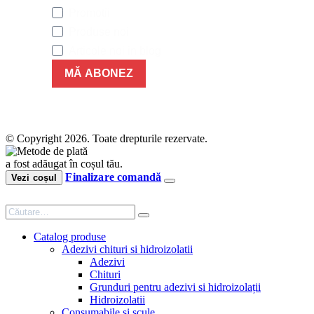
Promotii
Produse noi
Articole noi in blog
MĂ ABONEZ
© Copyright 2026. Toate drepturile rezervate.
a fost adăugat în coșul tău.
Finalizare comandă
Vezi coșul
Catalog produse
Adezivi chituri si hidroizolatii
Adezivi
Chituri
Grunduri pentru adezivi si hidroizolații
Hidroizolatii
Consumabile si scule