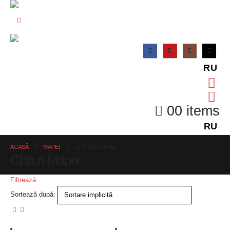
RU
0
0 items
RU
ACASĂ
MAPEI
CHITURI MAPEI
Chituri Mapei
Filtrează
Sortează după: