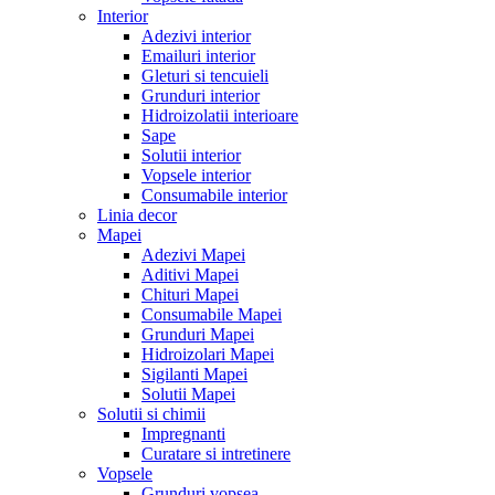
Interior
Adezivi interior
Emailuri interior
Gleturi si tencuieli
Grunduri interior
Hidroizolatii interioare
Sape
Solutii interior
Vopsele interior
Consumabile interior
Linia decor
Mapei
Adezivi Mapei
Aditivi Mapei
Chituri Mapei
Consumabile Mapei
Grunduri Mapei
Hidroizolari Mapei
Sigilanti Mapei
Solutii Mapei
Solutii si chimii
Impregnanti
Curatare si intretinere
Vopsele
Grunduri vopsea