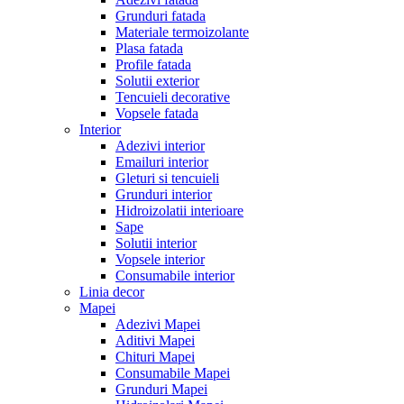
Grunduri fatada
Materiale termoizolante
Plasa fatada
Profile fatada
Solutii exterior
Tencuieli decorative
Vopsele fatada
Interior
Adezivi interior
Emailuri interior
Gleturi si tencuieli
Grunduri interior
Hidroizolatii interioare
Sape
Solutii interior
Vopsele interior
Consumabile interior
Linia decor
Mapei
Adezivi Mapei
Aditivi Mapei
Chituri Mapei
Consumabile Mapei
Grunduri Mapei