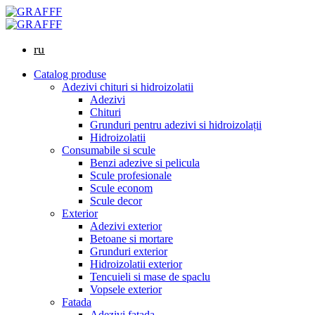
ru
Catalog produse
Adezivi chituri si hidroizolatii
Adezivi
Chituri
Grunduri pentru adezivi si hidroizolații
Hidroizolatii
Consumabile si scule
Benzi adezive si pelicula
Scule profesionale
Scule econom
Scule decor
Exterior
Adezivi exterior
Betoane si mortare
Grunduri exterior
Hidroizolatii exterior
Tencuieli si mase de spaclu
Vopsele exterior
Fatada
Adezivi fatada