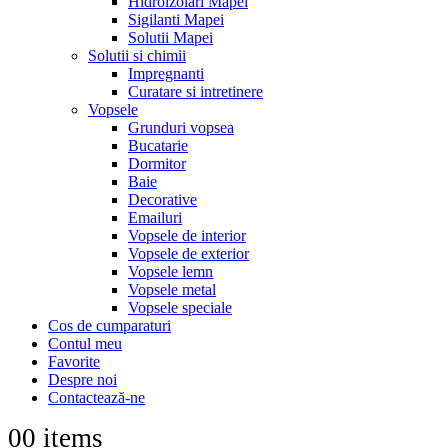
Hidroizolari Mapei
Sigilanti Mapei
Solutii Mapei
Solutii si chimii
Impregnanti
Curatare si intretinere
Vopsele
Grunduri vopsea
Bucatarie
Dormitor
Baie
Decorative
Emailuri
Vopsele de interior
Vopsele de exterior
Vopsele lemn
Vopsele metal
Vopsele speciale
Cos de cumparaturi
Contul meu
Favorite
Despre noi
Contactează-ne
0
0 items