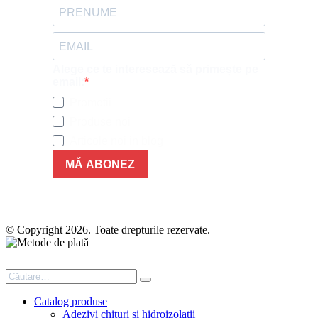
Alege ce te interesează să primește pe
email:
Promotii
Produse noi
Articole noi in blog
MĂ ABONEZ
© Copyright 2026. Toate drepturile rezervate.
Catalog produse
Adezivi chituri si hidroizolatii