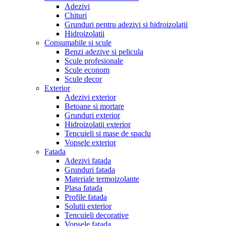
Adezivi
Chituri
Grunduri pentru adezivi si hidroizolații
Hidroizolatii
Consumabile si scule
Benzi adezive si pelicula
Scule profesionale
Scule econom
Scule decor
Exterior
Adezivi exterior
Betoane si mortare
Grunduri exterior
Hidroizolatii exterior
Tencuieli si mase de spaclu
Vopsele exterior
Fatada
Adezivi fatada
Grunduri fatada
Materiale termoizolante
Plasa fatada
Profile fatada
Solutii exterior
Tencuieli decorative
Vopsele fatada