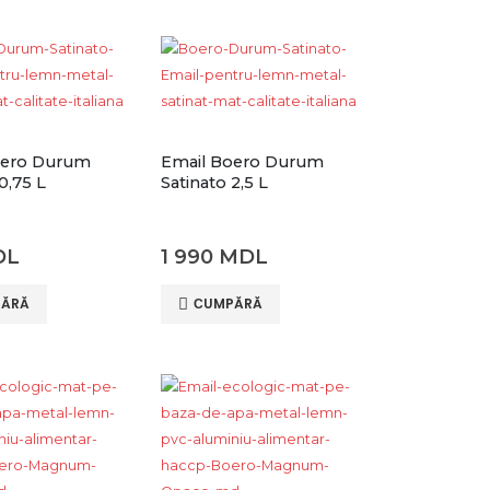
oero Durum
Email Boero Durum
0,75 L
Satinato 2,5 L
DL
1 990
MDL
ĂRĂ
СUMPĂRĂ