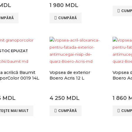
MDL
1 980
MDL
СUMP
UMPĂRĂ
СUMPĂRĂ
STOC EPUIZAT
 acrilică Baumit
Vopsea de exterior
Vopsea d
porColor 0019 14L
Boero Acris 12 L
Boero Ac
5
MDL
4 250
MDL
1 860
TEŞTE MAI MULT
СUMPĂRĂ
СUMP