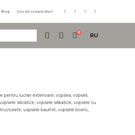
Blog
Coș de cumpărături
0
RU
 pentru lucrari exterioare, vopsea, vopseli,
vopsele silicatice, vopsele silikatice, vopsele cu
structurate, vopsele baumit, vopsele boero,