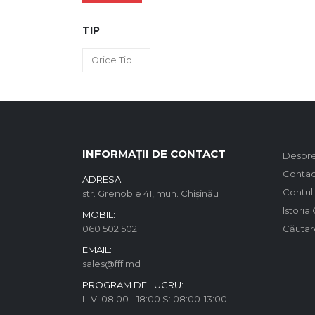
TIP
INFORMAȚII DE CONTACT
Despre
Contac
ADRESA:
Contul
str. Grenoble 41, mun. Chișinău
Istoria
MOBIL:
060 502 502
Căutar
EMAIL:
sales@fff.md
PROGRAM DE LUCRU:
L-V: 08:00 - 18:00 S: 08:00-13:00