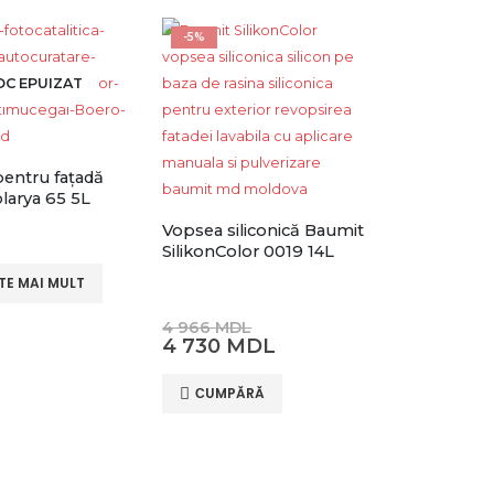
-5%
OC EPUIZAT
entru fațadă
larya 65 5L
Vopsea siliconică Baumit
SilikonColor 0019 14L
TE MAI MULT
Prețul
4 966
MDL
inițial
Prețul
4 730
MDL
a
curent
fost:
este:
СUMPĂRĂ
4
4
966 MDL.
730 MDL.