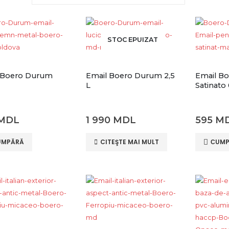
STOC EPUIZAT
 Boero Durum
Email Boero Durum 2,5
Email B
L
Satinato 
MDL
1 990
MDL
595
M
UMPĂRĂ
CITEŞTE MAI MULT
СUMP