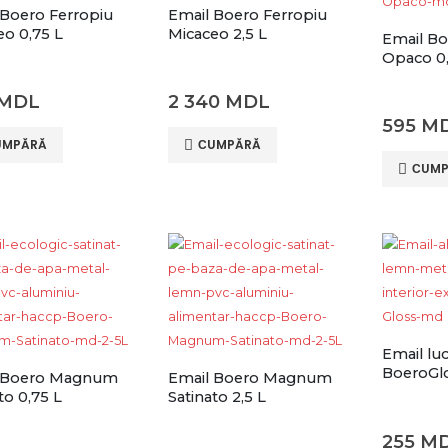
 Boero Ferropiu
Email Boero Ferropiu
eo 0,75 L
Micaceo 2,5 L
Email B
Opaco 0,
MDL
2 340
MDL
595
M
UMPĂRĂ
СUMPĂRĂ
СUMP
Email lu
BoeroGlo
 Boero Magnum
Email Boero Magnum
to 0,75 L
Satinato 2,5 L
255
M