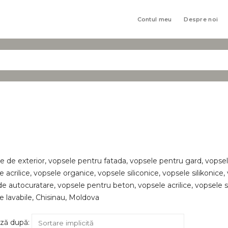
Contul meu
Despre noi
e de exterior, vopsele pentru fatada, vopsele pentru gard, vopsele
 acrilice, vopsele organice, vopsele siliconice, vopsele silikonice, 
de autocuratare, vopsele pentru beton, vopsele acrilice, vopsele 
e lavabile, Chisinau, Moldova
ză după: