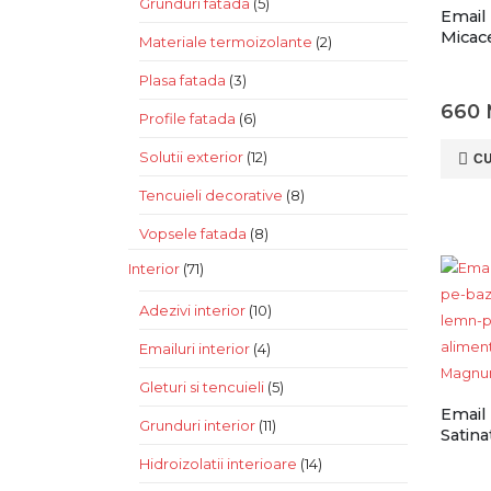
Grunduri fatada
(5)
Email
Micac
Materiale termoizolante
(2)
Plasa fatada
(3)
660
Profile fatada
(6)
Solutii exterior
(12)
С
Tencuieli decorative
(8)
Vopsele fatada
(8)
Interior
(71)
Adezivi interior
(10)
Emailuri interior
(4)
Gleturi si tencuieli
(5)
Email
Grunduri interior
(11)
Satina
Hidroizolatii interioare
(14)