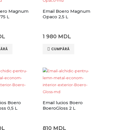
oero Magnum
Email Boero Magnum
75 L
Opaco 2,5 L
DL
1 980
MDL
ĂRĂ
СUMPĂRĂ
cios Boero
Email lucios Boero
ss 0,5 L
BoeroGloss 2 L
DL
810
MDL