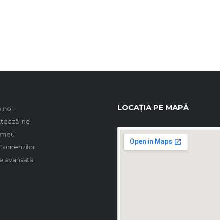
LOCAȚIA PE MAPĂ
 noi
tează-ne
 meu
 Comenzilor
e avansată