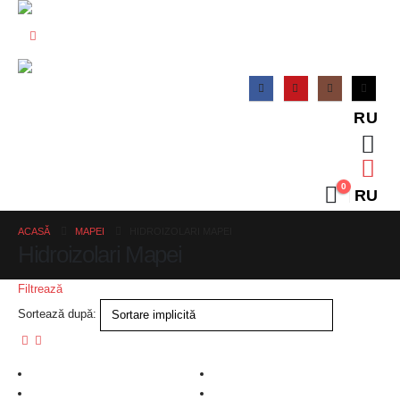
RU
0
RU
ACASĂ
MAPEI
HIDROIZOLARI MAPEI
Hidroizolari Mapei
Filtrează
Sortează după: