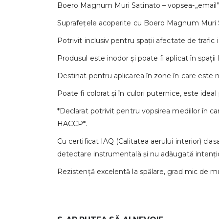
Boero Magnum Muri Satinato – vopsea-„email” pe
Suprafețele acoperite cu Boero Magnum Muri Sat
Potrivit inclusiv pentru spații afectate de trafic in
Produsul este inodor și poate fi aplicat în spații
Destinat pentru aplicarea în zone în care este n
Poate fi colorat și în culori puternice, este ideal
*Declarat potrivit pentru vopsirea mediilor în 
HACCP*.
Cu certificat IAQ (Calitatea aerului interior) cl
detectare instrumentală și nu adăugată inten
Rezistență excelentă la spălare, grad mic de mur