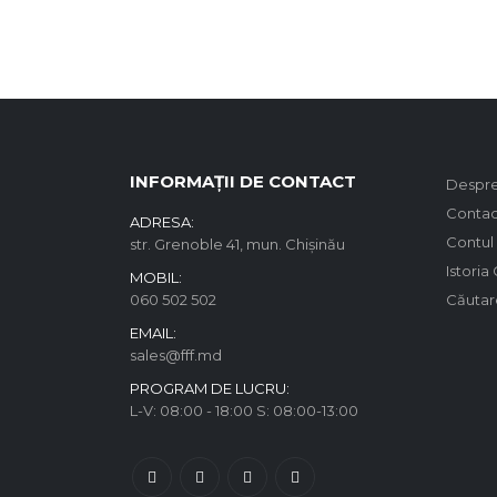
INFORMAȚII DE CONTACT
Despre
Contac
ADRESA:
Contul
str. Grenoble 41, mun. Chișinău
Istoria
MOBIL:
060 502 502
Căutar
EMAIL:
sales@fff.md
PROGRAM DE LUCRU:
L-V: 08:00 - 18:00 S: 08:00-13:00