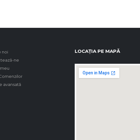
LOCAȚIA PE MAPĂ
 noi
tează-ne
 meu
 Comenzilor
e avansată