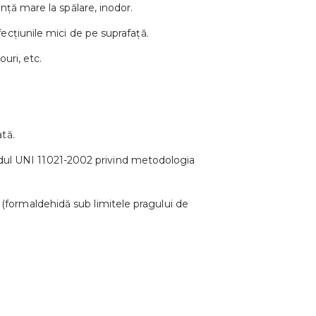
ță mare la spălare, inodor.
cțiunile mici de pe suprafață.
ouri, etc.
ată.
ardul UNI 11021-2002 privind metodologia
ă (formaldehidă sub limitele pragului de