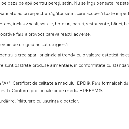
 bază de apă pentru pereți, satin. Nu se îngălbenește, rezisten
inato au un aspect atrăgător satin, care acoperă toate imperfe
tens, inclusiv școli, spitale, hoteluri, baruri, restaurante, bănci, bir
 locative fără a provoca careva reacții adverse.
evoie de un grad ridicat de igienă.
 pentru a crea spații originale și trendy cu o valoare estetică ridic
care sunt păstrate produse alimentare, în conformitate cu stand
asa “A+”. Certificat de calitate a mediului EPD®. Fără formaldehid
ționat). Conform protocoalelor de mediu BREEAM®.
dărire, înlăturare cu ușurință a petelor.