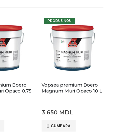
PRODUS NOU
mium Boero
Vopsea premium Boero
i Opaco 0.75
Magnum Muri Opaco 10 L
3 650
MDL
СUMPĂRĂ