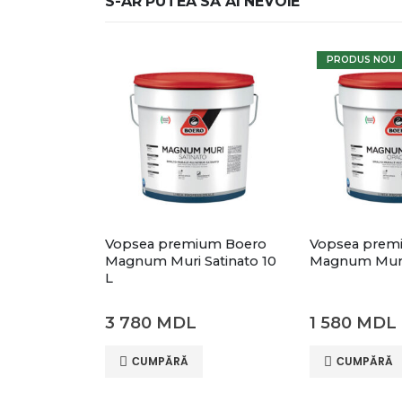
S-AR PUTEA SĂ AI NEVOIE
PRODUS NOU
Vopsea premium Boero
Vopsea prem
Magnum Muri Satinato 10
Magnum Muri
L
3 780
MDL
1 580
MDL
СUMPĂRĂ
СUMPĂRĂ