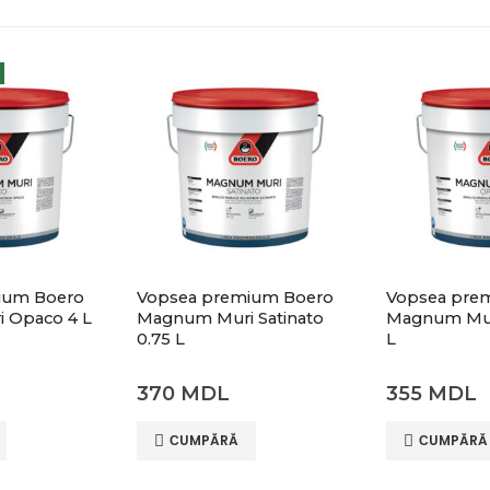
ium Boero
Vopsea premium Boero
Vopsea pre
 Opaco 4 L
Magnum Muri Satinato
Magnum Mur
0.75 L
L
370
MDL
355
MDL
СUMPĂRĂ
СUMPĂRĂ