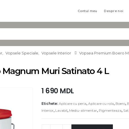
Contul meu
Despre noi
or
,
Vopsele Speciale
,
Vopsele Interior
Vopsea Premium Boero Ma
 Magnum Muri Satinato 4 L
1 690
MDL
Etichete:
Aplicare cu peria
,
Aplicare cu rola
,
Boero
,
B
Interior
,
Lavabil
,
Mediu-alimentar
,
Pigmenteaza
,
Sat