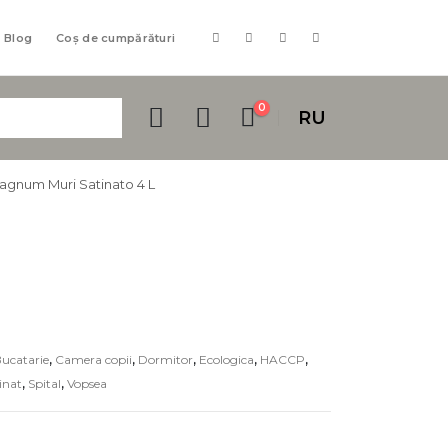
Blog
Coș de cumpărături
0
RU
gnum Muri Satinato 4 L
ucatarie
,
Camera copii
,
Dormitor
,
Ecologica
,
HACCP
,
inat
,
Spital
,
Vopsea