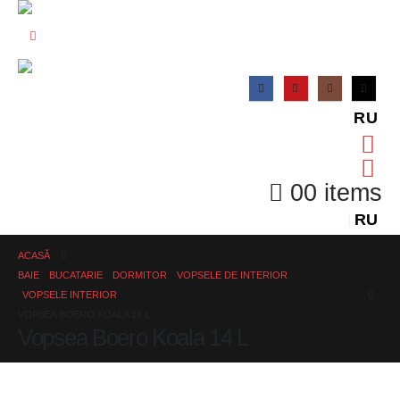
RU
0
0 items
RU
ACASĂ
BAIE
,
BUCATARIE
,
DORMITOR
,
VOPSELE DE INTERIOR
,
VOPSELE INTERIOR
VOPSEA BOERO KOALA 14 L
Vopsea Boero Koala 14 L