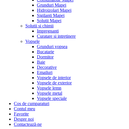
Grunduri Mapei
Hidroizolari Mapei
Sigilanti Mapei
Solutii Mapei
Solutii si chimii
Impregnanti
Curatare si intretinere
Vopsele
Grunduri vopsea
Bucatarie
Dormitor
Baie
Decorative
Emailuri
Vopsele de interior
Vopsele de exterior
Vopsele lemn
Vopsele metal
Vopsele speciale
Cos de cumparaturi
Contul meu
Favorite
Despre noi
Contactează-ne