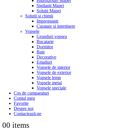
Hidroizolari Mapei
Sigilanti Mapei
Solutii Mapei
Solutii si chimii
Impregnanti
Curatare si intretinere
Vopsele
Grunduri vopsea
Bucatarie
Dormitor
Baie
Decorative
Emailuri
Vopsele de interior
Vopsele de exterior
Vopsele lemn
Vopsele metal
Vopsele speciale
Cos de cumparaturi
Contul meu
Favorite
Despre noi
Contactează-ne
0
0 items