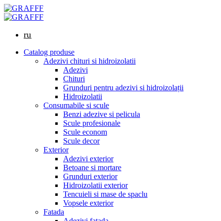
ru
Catalog produse
Adezivi chituri si hidroizolatii
Adezivi
Chituri
Grunduri pentru adezivi si hidroizolații
Hidroizolatii
Consumabile si scule
Benzi adezive si pelicula
Scule profesionale
Scule econom
Scule decor
Exterior
Adezivi exterior
Betoane si mortare
Grunduri exterior
Hidroizolatii exterior
Tencuieli si mase de spaclu
Vopsele exterior
Fatada
Adezivi fatada