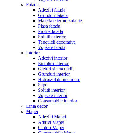
Fatada
Adezivi fatada
Grunduri fatada
Materiale termoizolante
Plasa fatada
Profile fatada
Solutii exterior
Tencuieli decorative
Vopsele fatada
Interior
Adezivi interior
Emailuri interior
Gleturi si tencuieli
Grunduri interior
Hidroizolatii interioare
Sape
Solutii interior
Vopsele interior
Consumabile interior
Linia decor
Mapei
Adezivi Mapei
Aditivi Mapei
Chituri Mapei
Consumabile Mapei