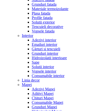
Grunduri fatada
Materiale termoizolante
Plasa fatada
Profile fatada
Solutii exterior
Tencuieli decorative
Vopsele fatada
Interior
Adezivi interior
Emailuri interior
Gleturi si tencuieli
Grunduri interior
Hidroizolatii interioare
Sape
Solutii interior
Vopsele interior
Consumabile interior
Linia decor
Mapei
Adezivi Mapei
Aditivi Mapei
Chituri Mapei
Consumabile Mapei
Grunduri Mapei