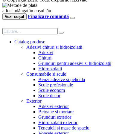
a fost adăugat în coșul tău.
Finalizare comandă
Vezi coșul
Catalog produse
Adezivi chituri si hidroizolatii
Adezivi
Chituri
Grunduri pentru adezivi si hidroizolații
Hidroizolatii
Consumabile si scule
Benzi adezive si pelicula
Scule profesionale
Scule econom
Scule decor
Exterior
Adezivi exterior
Betoane si mortare
Grunduri exterior
Hidroizolatii exterior
Tencuieli si mase de spaclu
Vopsele exterior