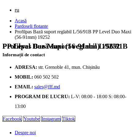
ru
Acasă
Pardoseli flotante
Profilpas Bază suport reglabil L/56/91B PP Level Duo Maxi
(56-91mm) 19252
Profilpas Bază suport reglabil L/56/91B PP Level Duo Maxi (56-91mm) 19252
Informații de contact
ADRESA:
str. Grenoble 41, mun. Chișinău
MOBIL:
060 502 502
EMAIL:
sales@fff.md
PROGRAM DE LUCRU:
L-V: 08:00 - 18:00 S: 08:00-
13:00
Facebook
Youtube
Instagram
Tiktok
Despre noi