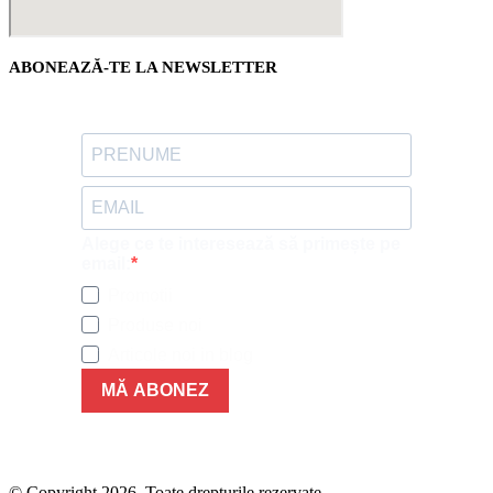
ABONEAZĂ-TE LA NEWSLETTER
Alege ce te interesează să primește pe
email:
Promotii
Produse noi
Articole noi in blog
MĂ ABONEZ
© Copyright 2026. Toate drepturile rezervate.