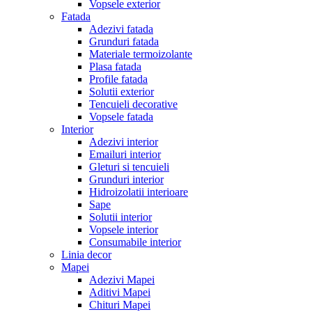
Vopsele exterior
Fatada
Adezivi fatada
Grunduri fatada
Materiale termoizolante
Plasa fatada
Profile fatada
Solutii exterior
Tencuieli decorative
Vopsele fatada
Interior
Adezivi interior
Emailuri interior
Gleturi si tencuieli
Grunduri interior
Hidroizolatii interioare
Sape
Solutii interior
Vopsele interior
Consumabile interior
Linia decor
Mapei
Adezivi Mapei
Aditivi Mapei
Chituri Mapei