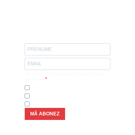
Alege ce te interesează să primește
pe email:
Promotii
Produse noi
Articole noi in blog
MĂ ABONEZ