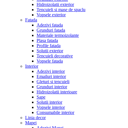
Hidroizolatii exterior
Tencuieli si mase de spaclu
Vopsele exterior
Fatada
Adezivi fatada
Grunduri fatada
Materiale termoizolante
Plasa fatada
Profile fatada
Solutii exterior
Tencuieli decorative
Vopsele fatada
Interior
Adezivi interior
Emailuri interior
Gleturi si tencuieli
Grunduri interior
Hidroizolatii interioare
Sape
Solutii interior
Vopsele interior
Consumabile interior
Linia decor
Mapei
Adezivi Mapei