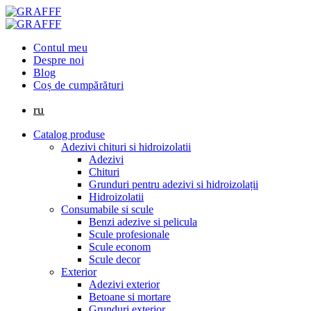
Contul meu
Despre noi
Blog
Coș de cumpărături
ru
Catalog produse
Adezivi chituri si hidroizolatii
Adezivi
Chituri
Grunduri pentru adezivi si hidroizolații
Hidroizolatii
Consumabile si scule
Benzi adezive si pelicula
Scule profesionale
Scule econom
Scule decor
Exterior
Adezivi exterior
Betoane si mortare
Grunduri exterior