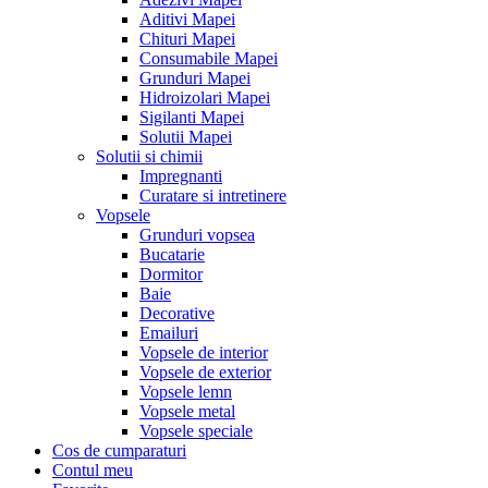
Aditivi Mapei
Chituri Mapei
Consumabile Mapei
Grunduri Mapei
Hidroizolari Mapei
Sigilanti Mapei
Solutii Mapei
Solutii si chimii
Impregnanti
Curatare si intretinere
Vopsele
Grunduri vopsea
Bucatarie
Dormitor
Baie
Decorative
Emailuri
Vopsele de interior
Vopsele de exterior
Vopsele lemn
Vopsele metal
Vopsele speciale
Cos de cumparaturi
Contul meu