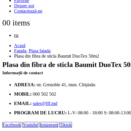
Favorite
Despre noi
Contactează-ne
0
0 items
ru
Acasă
Fatada
,
Plasa fatada
Plasa din fibra de sticla Baumit DuoTex 50m2
Plasa din fibra de sticla Baumit DuoTex 5
Informații de contact
ADRESA:
str. Grenoble 41, mun. Chișinău
MOBIL:
060 502 502
EMAIL:
sales@fff.md
PROGRAM DE LUCRU:
L-V: 08:00 - 18:00 S: 08:00-13:0
Facebook
Youtube
Instagram
Tiktok