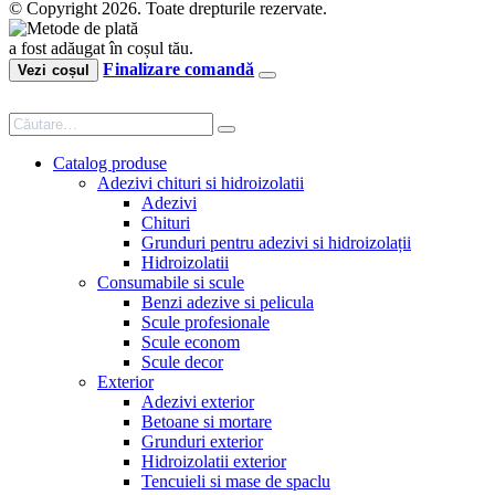
© Copyright 2026. Toate drepturile rezervate.
a fost adăugat în coșul tău.
Finalizare comandă
Vezi coșul
Catalog produse
Adezivi chituri si hidroizolatii
Adezivi
Chituri
Grunduri pentru adezivi si hidroizolații
Hidroizolatii
Consumabile si scule
Benzi adezive si pelicula
Scule profesionale
Scule econom
Scule decor
Exterior
Adezivi exterior
Betoane si mortare
Grunduri exterior
Hidroizolatii exterior
Tencuieli si mase de spaclu