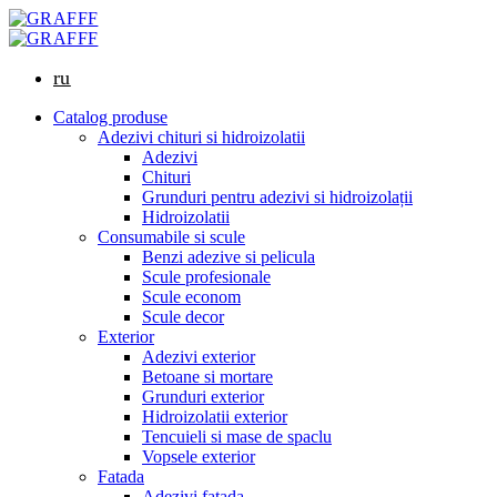
ru
Catalog produse
Adezivi chituri si hidroizolatii
Adezivi
Chituri
Grunduri pentru adezivi si hidroizolații
Hidroizolatii
Consumabile si scule
Benzi adezive si pelicula
Scule profesionale
Scule econom
Scule decor
Exterior
Adezivi exterior
Betoane si mortare
Grunduri exterior
Hidroizolatii exterior
Tencuieli si mase de spaclu
Vopsele exterior
Fatada
Adezivi fatada