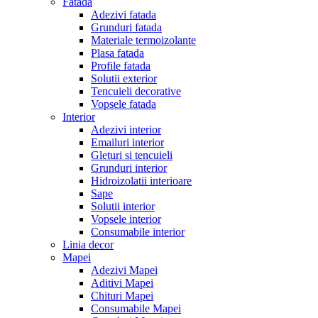
Fatada
Adezivi fatada
Grunduri fatada
Materiale termoizolante
Plasa fatada
Profile fatada
Solutii exterior
Tencuieli decorative
Vopsele fatada
Interior
Adezivi interior
Emailuri interior
Gleturi si tencuieli
Grunduri interior
Hidroizolatii interioare
Sape
Solutii interior
Vopsele interior
Consumabile interior
Linia decor
Mapei
Adezivi Mapei
Aditivi Mapei
Chituri Mapei
Consumabile Mapei