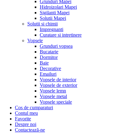
Grunduri Mapei
Hidroizolari Mapei
Sigilanti Mapei
Solutii Mapei
Solutii si chimii
Impregnanti
Curatare si intretinere
Vopsele
Grunduri vopsea
Bucatarie
Dormitor
Baie
Decorative
Emailuri
Vopsele de interior
Vopsele de exterior
Vopsele lemn
Vopsele metal
Vopsele speciale
Cos de cumparaturi
Contul meu
Favorite
Despre noi
Contactează-ne