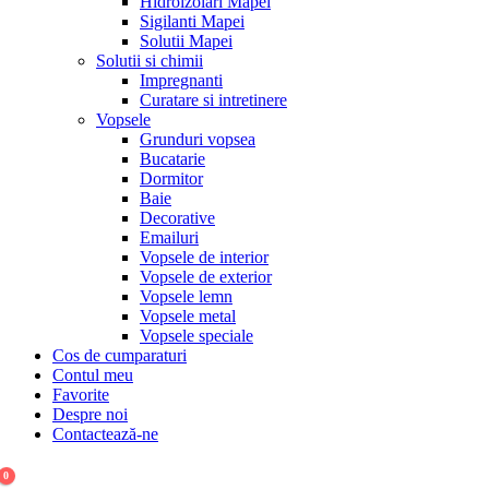
Hidroizolari Mapei
Sigilanti Mapei
Solutii Mapei
Solutii si chimii
Impregnanti
Curatare si intretinere
Vopsele
Grunduri vopsea
Bucatarie
Dormitor
Baie
Decorative
Emailuri
Vopsele de interior
Vopsele de exterior
Vopsele lemn
Vopsele metal
Vopsele speciale
Cos de cumparaturi
Contul meu
Favorite
Despre noi
Contactează-ne
0