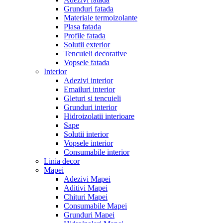
Grunduri fatada
Materiale termoizolante
Plasa fatada
Profile fatada
Solutii exterior
Tencuieli decorative
Vopsele fatada
Interior
Adezivi interior
Emailuri interior
Gleturi si tencuieli
Grunduri interior
Hidroizolatii interioare
Sape
Solutii interior
Vopsele interior
Consumabile interior
Linia decor
Mapei
Adezivi Mapei
Aditivi Mapei
Chituri Mapei
Consumabile Mapei
Grunduri Mapei