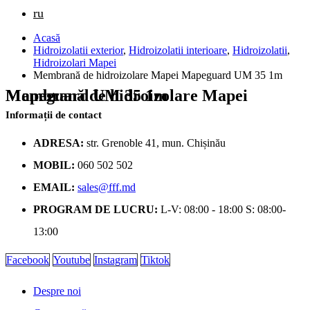
ru
Acasă
Hidroizolatii exterior
,
Hidroizolatii interioare
,
Hidroizolatii
,
Hidroizolari Mapei
Membrană de hidroizolare Mapei Mapeguard UM 35 1m
Membrană de hidroizolare Mapei Mapeguard UM 35 1m
Informații de contact
ADRESA:
str. Grenoble 41, mun. Chișinău
MOBIL:
060 502 502
EMAIL:
sales@fff.md
PROGRAM DE LUCRU:
L-V: 08:00 - 18:00 S: 08:00-
13:00
Facebook
Youtube
Instagram
Tiktok
Despre noi