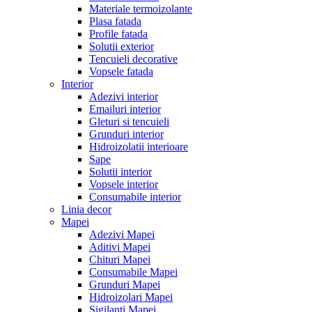
Materiale termoizolante
Plasa fatada
Profile fatada
Solutii exterior
Tencuieli decorative
Vopsele fatada
Interior
Adezivi interior
Emailuri interior
Gleturi si tencuieli
Grunduri interior
Hidroizolatii interioare
Sape
Solutii interior
Vopsele interior
Consumabile interior
Linia decor
Mapei
Adezivi Mapei
Aditivi Mapei
Chituri Mapei
Consumabile Mapei
Grunduri Mapei
Hidroizolari Mapei
Sigilanti Mapei