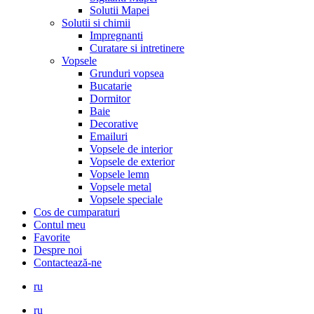
Solutii Mapei
Solutii si chimii
Impregnanti
Curatare si intretinere
Vopsele
Grunduri vopsea
Bucatarie
Dormitor
Baie
Decorative
Emailuri
Vopsele de interior
Vopsele de exterior
Vopsele lemn
Vopsele metal
Vopsele speciale
Cos de cumparaturi
Contul meu
Favorite
Despre noi
Contactează-ne
ru
ru