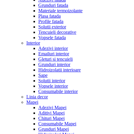
Grunduri fatada
Materiale termoizolante
Plasa fatada
Profile fatada
Solutii exterior
Tencuieli decorative
Vopsele fatada
Interior
Adezivi interior
Emailuri interior
Gleturi si tencuieli
Grunduri interior
Hidroizolatii interioare
Sape
Solutii interior
Vopsele interior
Consumabile interior
Linia decor
Mapei
Adezivi Mapei
Aditivi Mapei
Chituri Mapei
Consumabile Mapei
Grunduri Mapei