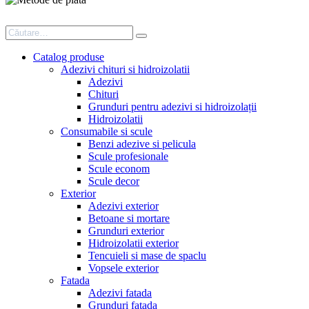
Catalog produse
Adezivi chituri si hidroizolatii
Adezivi
Chituri
Grunduri pentru adezivi si hidroizolații
Hidroizolatii
Consumabile si scule
Benzi adezive si pelicula
Scule profesionale
Scule econom
Scule decor
Exterior
Adezivi exterior
Betoane si mortare
Grunduri exterior
Hidroizolatii exterior
Tencuieli si mase de spaclu
Vopsele exterior
Fatada
Adezivi fatada
Grunduri fatada