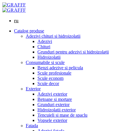
ru
Catalog produse
Adezivi chituri si hidroizolatii
Adezivi
Chituri
Grunduri pentru adezivi si hidroizolații
Hidroizolatii
Consumabile si scule
Benzi adezive si pelicula
Scule profesionale
Scule econom
Scule decor
Exterior
Adezivi exterior
Betoane si mortare
Grunduri exterior
Hidroizolatii exterior
Tencuieli si mase de spaclu
Vopsele exterior
Fatada
Adezivi fatada