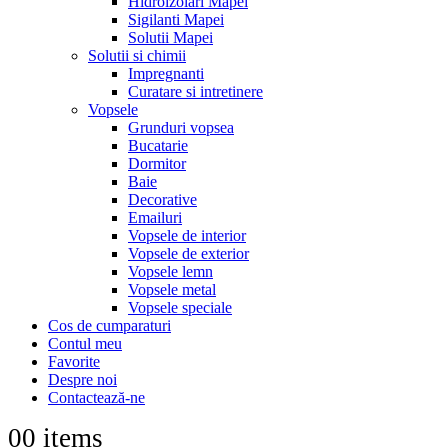
Hidroizolari Mapei
Sigilanti Mapei
Solutii Mapei
Solutii si chimii
Impregnanti
Curatare si intretinere
Vopsele
Grunduri vopsea
Bucatarie
Dormitor
Baie
Decorative
Emailuri
Vopsele de interior
Vopsele de exterior
Vopsele lemn
Vopsele metal
Vopsele speciale
Cos de cumparaturi
Contul meu
Favorite
Despre noi
Contactează-ne
0
0 items