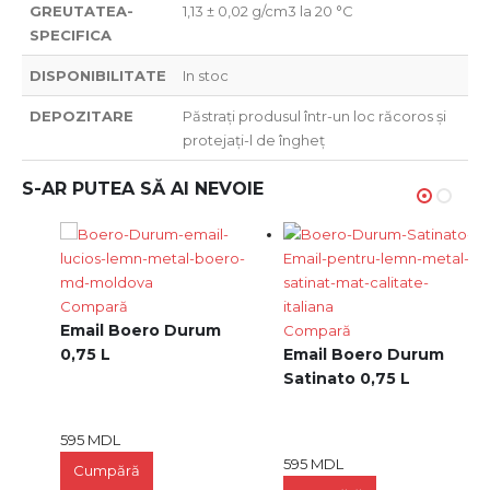
GREUTATEA-
1,13 ± 0,02 g/cm3 la 20 °C
SPECIFICA
DISPONIBILITATE
In stoc
DEPOZITARE
Păstrați produsul într-un loc răcoros și
protejați-l de îngheț
S-AR PUTEA SĂ AI NEVOIE
Compară
Email Boero Durum
Compară
0,75 L
Email Boero Durum
m
Satinato 0,75 L
595
MDL
595
MDL
Сumpără