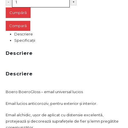
-
+
Сumpără
Compară
Descriere
Specificații
Descriere
Descriere
Boero BoeroGloss – email universal lucios
Email lucios anticoroziv, pentru exterior și interior.
Email alchidic, ușor de aplicat cu distensie excelentă,
protejează și decorează suprafețele de fier și lemn pregătite
corespunzător.