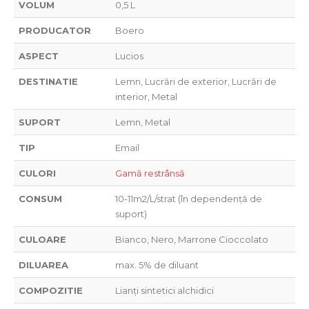
VOLUM
0,5 L
PRODUCATOR
Boero
ASPECT
Lucios
DESTINATIE
Lemn, Lucrări de exterior, Lucrări de
interior, Metal
SUPORT
Lemn, Metal
TIP
Email
CULORI
Gamă restrânsă
CONSUM
10-11m2/L/strat (în dependență de
suport)
CULOARE
Bianco, Nero, Marrone Cioccolato
DILUAREA
max. 5% de diluant
COMPOZITIE
Lianți sintetici alchidici