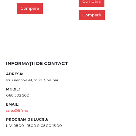
Сumpără
Compară
Compară
INFORMAȚII DE CONTACT
ADRESA:
str. Grenoble 41, mun. Chișinău
MOBIL:
060 502 502
EMAIL:
sales@fff.md
PROGRAM DE LUCRU:
L-V: 08:00 - 18:00 S: 08:00-13:00