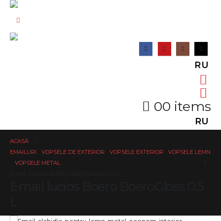
RU
0
0 items
RU
ACASĂ
EMAILURI
,
VOPSELE DE EXTERIOR
,
VOPSELE EXTERIOR
,
VOPSELE LEMN
,
VOPSELE METAL
EMAIL LUCIOS BOERO BOEROGLOSS 0,5 L
Email lucios Boero BoeroGloss 0,5
L