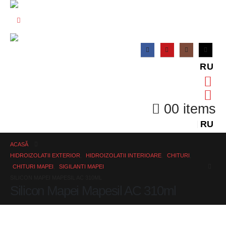
RU
0
0 items
RU
ACASĂ
HIDROIZOLATII EXTERIOR
,
HIDROIZOLATII INTERIOARE
,
CHITURI
,
CHITURI MAPEI
,
SIGILANTI MAPEI
SILICON MAPEI MAPESIL AC 310ML
Silicon Mapei Mapesil AC 310ml