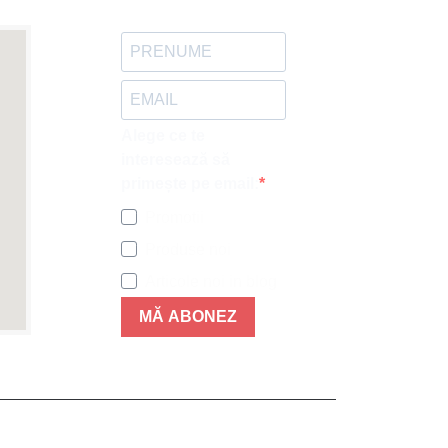
Alege ce te
interesează să
primește pe email:
Promotii
Produse noi
Articole noi in blog
MĂ ABONEZ