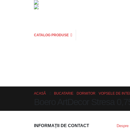
CATALOG PRODUSE
ACASĂ
BUCATARIE
,
DORMITOR
,
VOPSELE DE INTE
Boero ArtDecor Stresa 0,7
INFORMAȚII DE CONTACT
Despre 