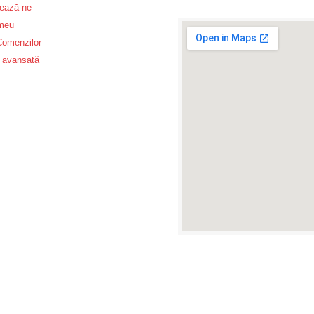
ează-ne
 meu
 Comenzilor
 avansată