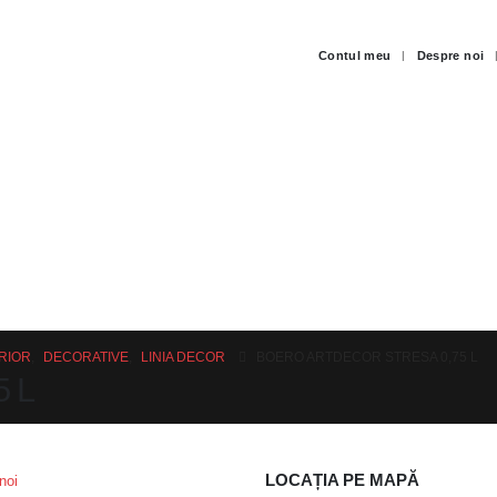
Contul meu
Despre noi
RIOR
,
DECORATIVE
,
LINIA DECOR
BOERO ARTDECOR STRESA 0,75 L
5 L
LOCAȚIA PE MAPĂ
noi