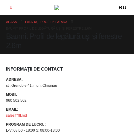
RU
ACASĂ
FATADA
,
PROFILE FATADA
BAUMIT PROFIL DE LEGĂTURĂ UȘI ȘI FERESTRE 2,6M
Baumit Profil de legătură uși și ferestre
2,6m
INFORMAȚII DE CONTACT
ADRESA:
str. Grenoble 41, mun. Chișinău
MOBIL:
060 502 502
EMAIL:
sales@fff.md
PROGRAM DE LUCRU:
L-V: 08:00 - 18:00 S: 08:00-13:00