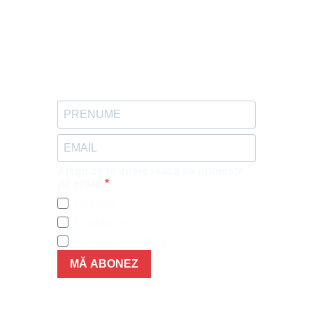
Alege ce te interesează să primește
pe email:
Promotii
Produse noi
Articole noi in blog
MĂ ABONEZ