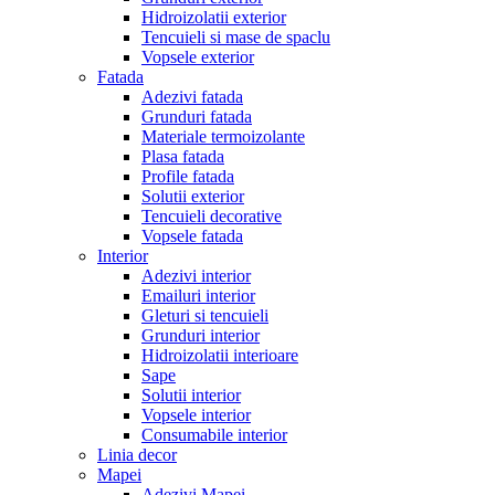
Hidroizolatii exterior
Tencuieli si mase de spaclu
Vopsele exterior
Fatada
Adezivi fatada
Grunduri fatada
Materiale termoizolante
Plasa fatada
Profile fatada
Solutii exterior
Tencuieli decorative
Vopsele fatada
Interior
Adezivi interior
Emailuri interior
Gleturi si tencuieli
Grunduri interior
Hidroizolatii interioare
Sape
Solutii interior
Vopsele interior
Consumabile interior
Linia decor
Mapei
Adezivi Mapei