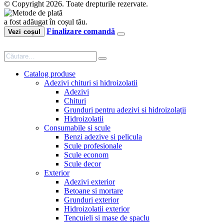
© Copyright 2026. Toate drepturile rezervate.
a fost adăugat în coșul tău.
Finalizare comandă
Vezi coșul
Catalog produse
Adezivi chituri si hidroizolatii
Adezivi
Chituri
Grunduri pentru adezivi si hidroizolații
Hidroizolatii
Consumabile si scule
Benzi adezive si pelicula
Scule profesionale
Scule econom
Scule decor
Exterior
Adezivi exterior
Betoane si mortare
Grunduri exterior
Hidroizolatii exterior
Tencuieli si mase de spaclu