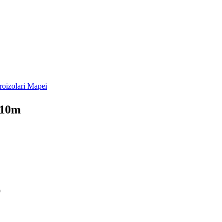
roizolari Mapei
 10m
0