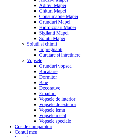
Aditivi Mapei
Chituri Mapei
Consumabile Mapei
Grunduri Mapei
Hidroizolari Mapei
Sigilanti Mapei
Solutii Mapei
Solutii si chimii
Impregnanti
Curatare si intretinere
Vopsele
Grunduri vopsea
Bucatarie
Dormitor
Baie
Decorative
Emailuri
Vopsele de interior
Vopsele de exterior
Vopsele lemn
Vopsele metal
Vopsele speciale
Cos de cumparaturi
Contul meu