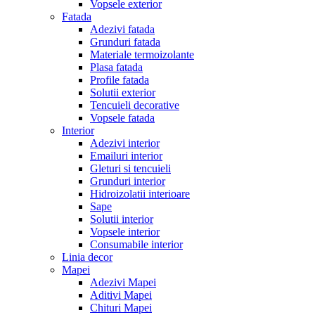
Vopsele exterior
Fatada
Adezivi fatada
Grunduri fatada
Materiale termoizolante
Plasa fatada
Profile fatada
Solutii exterior
Tencuieli decorative
Vopsele fatada
Interior
Adezivi interior
Emailuri interior
Gleturi si tencuieli
Grunduri interior
Hidroizolatii interioare
Sape
Solutii interior
Vopsele interior
Consumabile interior
Linia decor
Mapei
Adezivi Mapei
Aditivi Mapei
Chituri Mapei