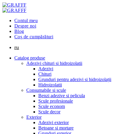
Contul meu
Despre noi
Blog
Coș de cumpărături
ru
Catalog produse
Adezivi chituri si hidroizolatii
Adezivi
Chituri
Grunduri pentru adezivi si hidroizolații
Hidroizolatii
Consumabile si scule
Benzi adezive si pelicula
Scule profesionale
Scule econom
Scule decor
Exterior
Adezivi exterior
Betoane si mortare
Grunduri exterior