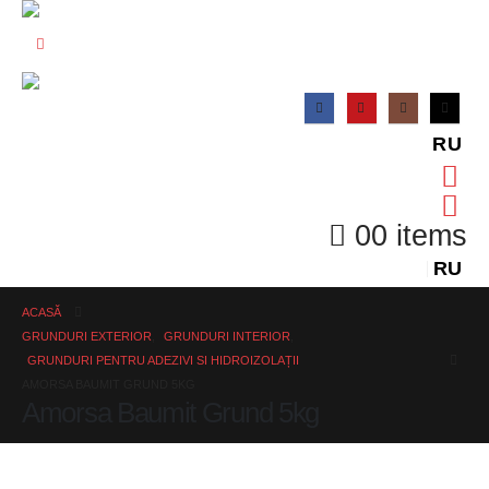
RU
0
0 items
RU
ACASĂ
GRUNDURI EXTERIOR
,
GRUNDURI INTERIOR
,
GRUNDURI PENTRU ADEZIVI SI HIDROIZOLAȚII
AMORSA BAUMIT GRUND 5KG
Amorsa Baumit Grund 5kg