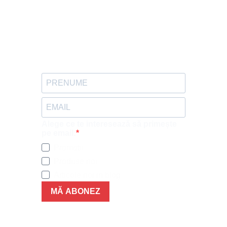
Alege ce te interesează să primește
pe email:
Promotii
Produse noi
Articole noi in blog
MĂ ABONEZ