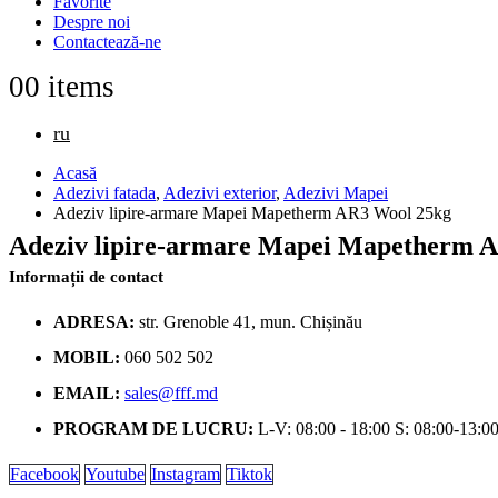
Favorite
Despre noi
Contactează-ne
0
0 items
ru
Acasă
Adezivi fatada
,
Adezivi exterior
,
Adezivi Mapei
Adeziv lipire-armare Mapei Mapetherm AR3 Wool 25kg
Adeziv lipire-armare Mapei Mapetherm 
Informații de contact
ADRESA:
str. Grenoble 41, mun. Chișinău
MOBIL:
060 502 502
EMAIL:
sales@fff.md
PROGRAM DE LUCRU:
L-V: 08:00 - 18:00 S: 08:00-13:0
Facebook
Youtube
Instagram
Tiktok