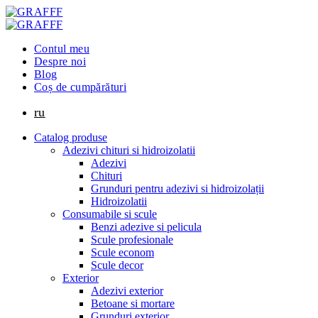
Contul meu
Despre noi
Blog
Coș de cumpărături
ru
Catalog produse
Adezivi chituri si hidroizolatii
Adezivi
Chituri
Grunduri pentru adezivi si hidroizolații
Hidroizolatii
Consumabile si scule
Benzi adezive si pelicula
Scule profesionale
Scule econom
Scule decor
Exterior
Adezivi exterior
Betoane si mortare
Grunduri exterior