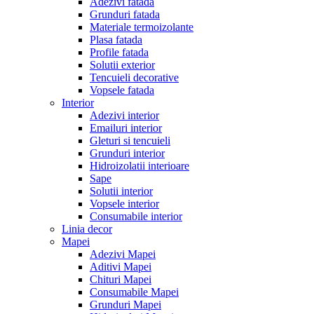
Adezivi fatada
Grunduri fatada
Materiale termoizolante
Plasa fatada
Profile fatada
Solutii exterior
Tencuieli decorative
Vopsele fatada
Interior
Adezivi interior
Emailuri interior
Gleturi si tencuieli
Grunduri interior
Hidroizolatii interioare
Sape
Solutii interior
Vopsele interior
Consumabile interior
Linia decor
Mapei
Adezivi Mapei
Aditivi Mapei
Chituri Mapei
Consumabile Mapei
Grunduri Mapei