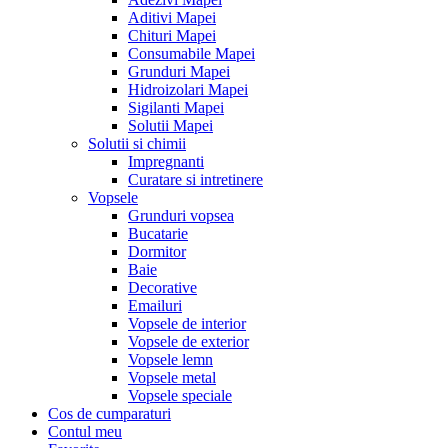
Aditivi Mapei
Chituri Mapei
Consumabile Mapei
Grunduri Mapei
Hidroizolari Mapei
Sigilanti Mapei
Solutii Mapei
Solutii si chimii
Impregnanti
Curatare si intretinere
Vopsele
Grunduri vopsea
Bucatarie
Dormitor
Baie
Decorative
Emailuri
Vopsele de interior
Vopsele de exterior
Vopsele lemn
Vopsele metal
Vopsele speciale
Cos de cumparaturi
Contul meu