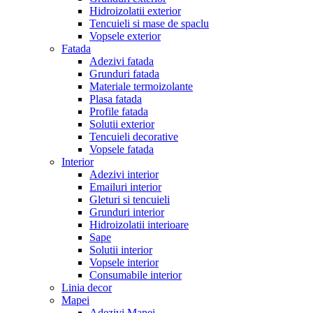
Hidroizolatii exterior
Tencuieli si mase de spaclu
Vopsele exterior
Fatada
Adezivi fatada
Grunduri fatada
Materiale termoizolante
Plasa fatada
Profile fatada
Solutii exterior
Tencuieli decorative
Vopsele fatada
Interior
Adezivi interior
Emailuri interior
Gleturi si tencuieli
Grunduri interior
Hidroizolatii interioare
Sape
Solutii interior
Vopsele interior
Consumabile interior
Linia decor
Mapei
Adezivi Mapei