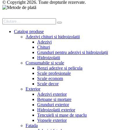
© Copyright 2026. Toate drepturile rezervate.
Catalog produse
Adezivi chituri si hidroizolatii
Adezivi
Chituri
Grunduri pentru adezivi si hidroizolații
Hidroizolatii
Consumabile si scule
Benzi adezive si pelicula
Scule profesionale
Scule econom
Scule decor
Exterior
Adezivi exterior
Betoane si mortare
Grunduri exterior
Hidroizolatii exterior
Tencuieli si mase de spaclu
Vopsele exterior
Fatada