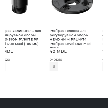
Profilpas Головка для
Profilpas Регулируемая
регулируемой опоры
опора(основание) BASE
HEAD 4MM PPLM/T4
M/38/57B PP Level Duo
Profilpas Level Duo Maxi
Maxi (38-57 мм) 19251
19257
40
MDL
72
MDL
0401010
0401002