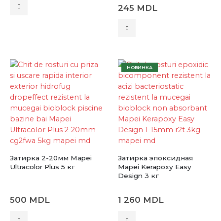
330 MDL
Этот
245
MDL
–
товар
360 MDL
имеет
Этот
несколько
товар
вариаций.
имеет
Опции
несколько
можно
вариаций.
НОВИНКА
выбрать
Опции
на
можно
странице
выбрать
товара.
на
странице
товара.
Затирка 2-20мм Mapei
Затирка эпоксидная
Ultracolor Plus 5 кг
Mapei Kerapoxy Easy
Design 3 кг
500
MDL
1 260
MDL
Этот
Этот