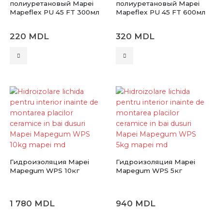
полиуретановый Mapei
полиуретановый Mapei
Mapeflex PU 45 FT 300мл
Mapeflex PU 45 FT 600мл
220
MDL
320
MDL
Этот
Этот
товар
товар
имеет
имеет
несколько
несколько
вариаций.
вариаций.
Опции
Опции
можно
можно
выбрать
выбрать
на
на
странице
странице
товара.
товара.
Гидроизоляция Mapei
Гидроизоляция Mapei
Mapegum WPS 10кг
Mapegum WPS 5кг
1 780
MDL
940
MDL