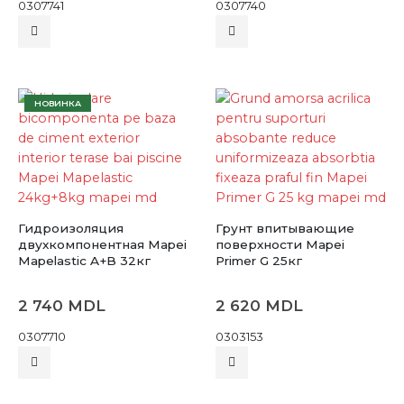
0307741
0307740
НОВИНКА
Гидроизоляция
Грунт впитывающие
двухкомпонентная Mapei
поверхности Mapei
Mapelastic A+B 32кг
Primer G 25кг
2 740
MDL
2 620
MDL
0307710
0303153