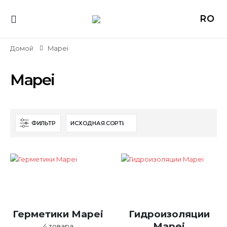
RO
Домой
Mapei
Mapei
ФИЛЬТР
Герметики Mapei
Гидроизоляции
Mapei
4
товара