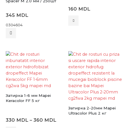
Spacer M 2.0 мм / 250шт
160
MDL
345
MDL
Этот
товар
0304604
имеет
несколько
вариаций.
Опции
можно
выбрать
на
странице
товара.
Затирка 1-6 мм Mapei
Keracolor FF 5 кг
Затирка 2-20мм Mapei
Ultracolor Plus 2 кг
Диапазон
330
MDL
–
360
MDL
цен: