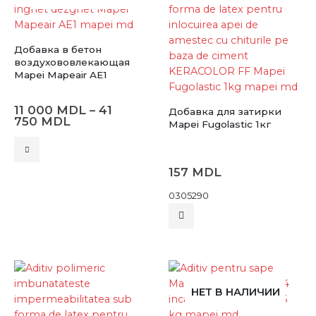
Добавка в бетон
воздухововлекающая
Mapei Mapeair AE1
11 000
MDL
–
41
Добавка для затирки
Диапазон
750
MDL
Mapei Fugolastic 1кг
цен:
11
Этот
000 MDL
товар
–
157
MDL
имеет
41
750 MDL
несколько
0305290
вариаций.
Опции
можно
выбрать
на
странице
НЕТ В НАЛИЧИИ
товара.