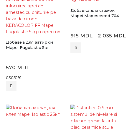
Добавка для стяжек
Mapei Mapescreed 704
Ди
915
MDL
–
2 035
MDL
це
Добавка для затирки
91
Этот
Mapei Fugolastic 5кг
–
товар
2
имеет
0
несколько
570
MDL
вариаций.
0305291
Опции
можно
выбрать
на
странице
товара.