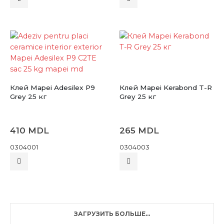
товар
товар
имеет
имеет
несколько
несколько
вариаций.
вариаций.
Опции
Опции
можно
можно
выбрать
выбрать
на
на
Клей Mapei Adesilex P9
Клей Mapei Kerabond T-R
странице
странице
Grey 25 кг
Grey 25 кг
товара.
товара.
410
MDL
265
MDL
0304001
0304003
ЗАГРУЗИТЬ БОЛЬШЕ...