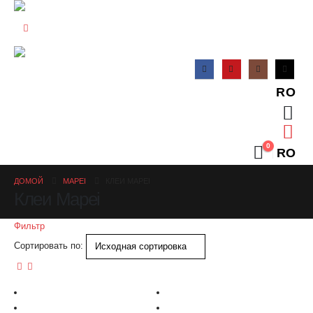
RO
0
RO
ДОМОЙ
MAPEI
КЛЕИ MAPEI
Клеи Mapei
Фильтр
Сортировать по: