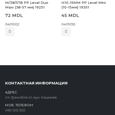
57B PP Level Duo
H10-15MM PP Level Mini
38-57 мм) 19251
(10-15мм) 19351
Profilp
DL
45
MDL
опора(
L/56/91
02
0401050
Maxi (5
85
MD
040100
КОНТАКТНАЯ ИНФОРМАЦИЯ
АДРЕС:
Ул. Гренобля 41, мун. Кишинёв
МОБ. ТЕЛЕФОН:
060 502 502