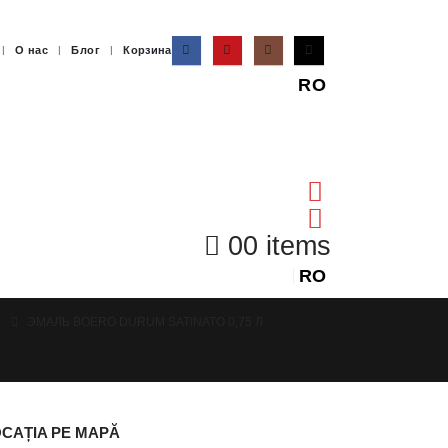
О нас
Блог
Корзина
RO
0
0 items
RO
ЭМАЛЬ BOERO DURUM SATINATO 0,75 Л
CAȚIA PE MAPĂ