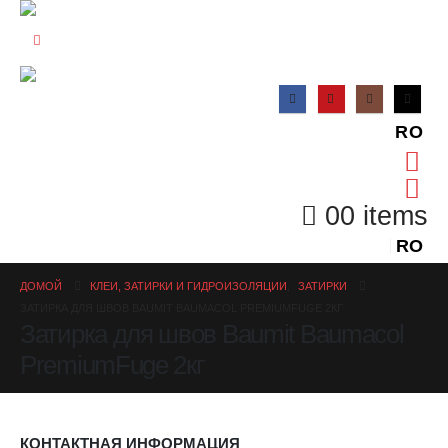
RO
0
0 items
RO
ДОМОЙ
КЛЕИ, ЗАТИРКИ И ГИДРОИЗОЛЯЦИИ
,
ЗАТИРКИ
ЗАТИРКА ДЛЯ ШВОВ BAUMIT BAUMACOL PREMIUMFUGE 2КГ
Затирка для швов Baumit Baumacol
PremiumFuge 2кг
КОНТАКТНАЯ ИНФОРМАЦИЯ